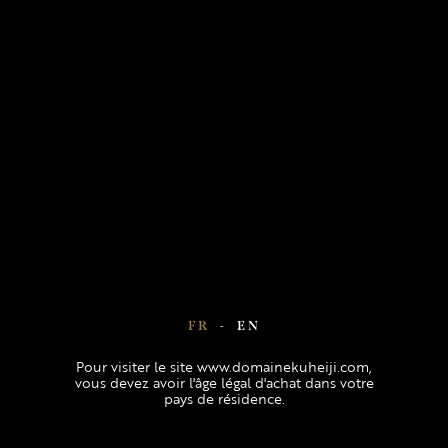
En poursuivant votre navigation sur notre site,
FR
-
EN
vous acceptez l'utilisation de cookies afin de
Pour visiter le site www.domainekuheiji.com,
nous permettre d'améliorer votre expérience
vous devez avoir l'âge légal d'achat dans votre
utilisateur.
En savoir plus
J'ACCEPTE
pays de résidence.